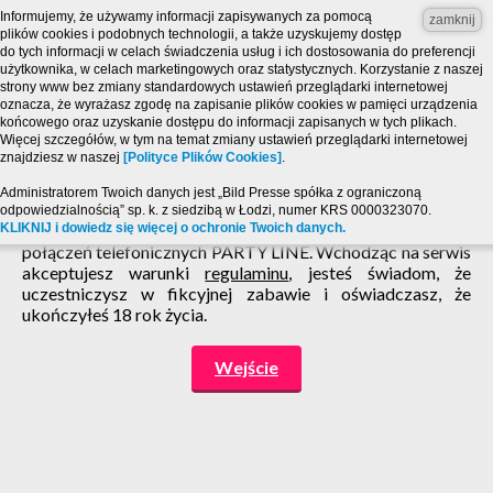
Informujemy, że używamy informacji zapisywanych za pomocą
zamknij
plików cookies i podobnych technologii, a także uzyskujemy dostęp
do tych informacji w celach świadczenia usług i ich dostosowania do preferencji
użytkownika, w celach marketingowych oraz statystycznych. Korzystanie z naszej
strony www bez zmiany standardowych ustawień przeglądarki internetowej
oznacza, że wyrażasz zgodę na zapisanie plików cookies w pamięci urządzenia
końcowego oraz uzyskanie dostępu do informacji zapisanych w tych plikach.
Więcej szczegółów, w tym na temat zmiany ustawień przeglądarki internetowej
znajdziesz w naszej
[Polityce Plików Cookies]
.
Strona zawiera treści o charakterze erotycznym i jest
Administratorem Twoich danych jest „Bild Presse spółka z ograniczoną
przeznaczona dla osób, które ukończyły 18 lat! Powyższy
odpowiedzialnością” sp. k. z siedzibą w Łodzi, numer KRS 0000323070.
KLIKNIJ i dowiedz się więcej o ochronie Twoich danych.
serwis ma charakter zabawy pogawędki chat SMS i
połączeń telefonicznych PARTY LINE. Wchodząc na serwis
akceptujesz warunki
regulaminu
, jesteś świadom, że
uczestniczysz w fikcyjnej zabawie i oświadczasz, że
ukończyłeś 18 rok życia.
Wejście