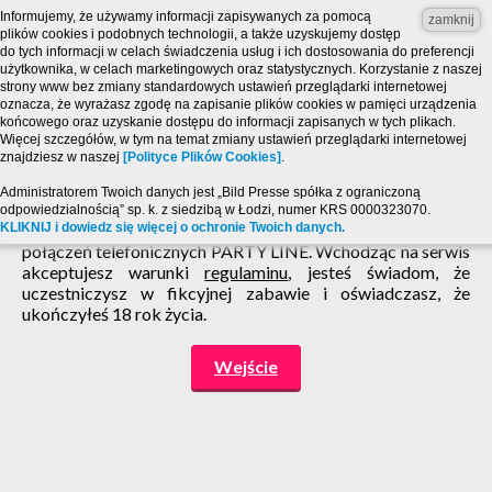
Informujemy, że używamy informacji zapisywanych za pomocą
zamknij
plików cookies i podobnych technologii, a także uzyskujemy dostęp
do tych informacji w celach świadczenia usług i ich dostosowania do preferencji
użytkownika, w celach marketingowych oraz statystycznych. Korzystanie z naszej
strony www bez zmiany standardowych ustawień przeglądarki internetowej
oznacza, że wyrażasz zgodę na zapisanie plików cookies w pamięci urządzenia
końcowego oraz uzyskanie dostępu do informacji zapisanych w tych plikach.
Więcej szczegółów, w tym na temat zmiany ustawień przeglądarki internetowej
znajdziesz w naszej
[Polityce Plików Cookies]
.
Strona zawiera treści o charakterze erotycznym i jest
Administratorem Twoich danych jest „Bild Presse spółka z ograniczoną
przeznaczona dla osób, które ukończyły 18 lat! Powyższy
odpowiedzialnością” sp. k. z siedzibą w Łodzi, numer KRS 0000323070.
KLIKNIJ i dowiedz się więcej o ochronie Twoich danych.
serwis ma charakter zabawy pogawędki chat SMS i
połączeń telefonicznych PARTY LINE. Wchodząc na serwis
akceptujesz warunki
regulaminu
, jesteś świadom, że
uczestniczysz w fikcyjnej zabawie i oświadczasz, że
ukończyłeś 18 rok życia.
Wejście