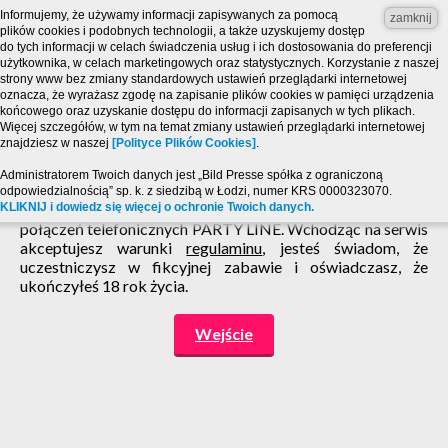
Informujemy, że używamy informacji zapisywanych za pomocą
zamknij
plików cookies i podobnych technologii, a także uzyskujemy dostęp
do tych informacji w celach świadczenia usług i ich dostosowania do preferencji
użytkownika, w celach marketingowych oraz statystycznych. Korzystanie z naszej
strony www bez zmiany standardowych ustawień przeglądarki internetowej
oznacza, że wyrażasz zgodę na zapisanie plików cookies w pamięci urządzenia
końcowego oraz uzyskanie dostępu do informacji zapisanych w tych plikach.
Więcej szczegółów, w tym na temat zmiany ustawień przeglądarki internetowej
znajdziesz w naszej
[Polityce Plików Cookies]
.
Strona zawiera treści o charakterze erotycznym i jest
Administratorem Twoich danych jest „Bild Presse spółka z ograniczoną
przeznaczona dla osób, które ukończyły 18 lat! Powyższy
odpowiedzialnością” sp. k. z siedzibą w Łodzi, numer KRS 0000323070.
KLIKNIJ i dowiedz się więcej o ochronie Twoich danych.
serwis ma charakter zabawy pogawędki chat SMS i
połączeń telefonicznych PARTY LINE. Wchodząc na serwis
akceptujesz warunki
regulaminu
, jesteś świadom, że
uczestniczysz w fikcyjnej zabawie i oświadczasz, że
ukończyłeś 18 rok życia.
Wejście