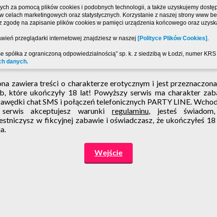
ch za pomocą plików cookies i podobnych technologii, a także uzyskujemy dostęp 
, w celach marketingowych oraz statystycznych. Korzystanie z naszej strony www 
sz zgodę na zapisanie plików cookies w pamięci urządzenia końcowego oraz uzyska
wień przeglądarki internetowej znajdziesz w naszej
[Polityce Plików Cookies]
.
se spółka z ograniczoną odpowiedzialnością” sp. k. z siedzibą w Łodzi, numer K
ch danych.
ona zawiera treści o charakterze erotycznym i jest przeznaczona
b, które ukończyły 18 lat! Powyższy serwis ma charakter za
awędki chat SMS i połączeń telefonicznych PARTY LINE. Wcho
 serwis akceptujesz warunki
regulaminu
, jesteś świadom
estniczysz w fikcyjnej zabawie i oświadczasz, że ukończyłeś 18
a.
Wejście