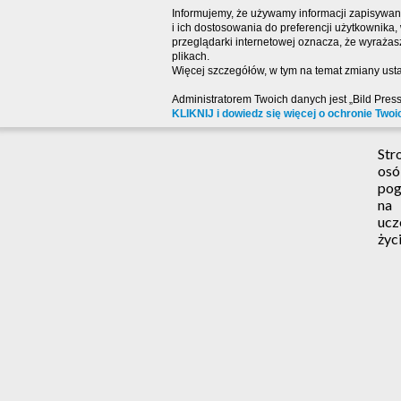
Informujemy, że używamy informacji zapisywany
i ich dostosowania do preferencji użytkownika
przeglądarki internetowej oznacza, że wyraża
plikach.
Więcej szczegółów, w tym na temat zmiany usta
Administratorem Twoich danych jest „Bild Pres
KLIKNIJ i dowiedz się więcej o ochronie Twoi
Str
osó
pog
na
ucz
życi