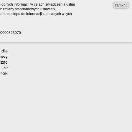
do tych informacji w celach świadczenia usług
zamknij
bez zmiany standardowych ustawień
nie dostępu do informacji zapisanych w tych
RS 0000323070.
 dla
bawy
dząc
, że
 rok