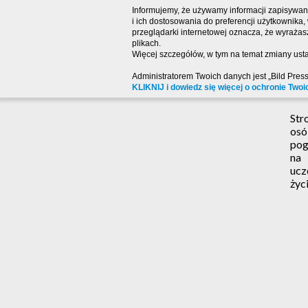
Informujemy, że używamy informacji zapisywany
i ich dostosowania do preferencji użytkownika
przeglądarki internetowej oznacza, że wyraża
plikach.
Więcej szczegółów, w tym na temat zmiany usta
Administratorem Twoich danych jest „Bild Pres
KLIKNIJ i dowiedz się więcej o ochronie Twoi
Str
osó
pog
na
ucz
życi