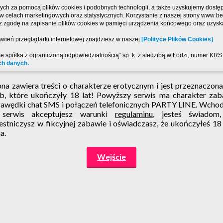
ch za pomocą plików cookies i podobnych technologii, a także uzyskujemy dostęp 
, w celach marketingowych oraz statystycznych. Korzystanie z naszej strony www 
sz zgodę na zapisanie plików cookies w pamięci urządzenia końcowego oraz uzyska
wień przeglądarki internetowej znajdziesz w naszej
[Polityce Plików Cookies]
.
se spółka z ograniczoną odpowiedzialnością” sp. k. z siedzibą w Łodzi, numer K
ch danych.
ona zawiera treści o charakterze erotycznym i jest przeznaczona
b, które ukończyły 18 lat! Powyższy serwis ma charakter za
awędki chat SMS i połączeń telefonicznych PARTY LINE. Wcho
 serwis akceptujesz warunki
regulaminu
, jesteś świadom
estniczysz w fikcyjnej zabawie i oświadczasz, że ukończyłeś 18
a.
Wejście