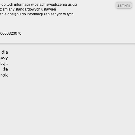
do tych informacji w celach świadczenia usług
zamknij
bez zmiany standardowych ustawień
nie dostępu do informacji zapisanych w tych
RS 0000323070.
 dla
bawy
dząc
, że
 rok