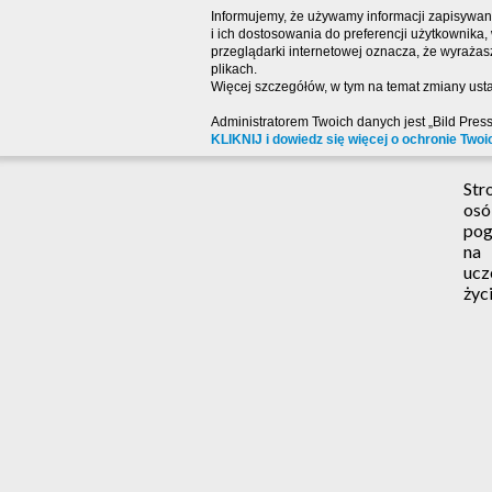
Informujemy, że używamy informacji zapisywany
i ich dostosowania do preferencji użytkownika
przeglądarki internetowej oznacza, że wyraża
plikach.
Więcej szczegółów, w tym na temat zmiany usta
Administratorem Twoich danych jest „Bild Pres
KLIKNIJ i dowiedz się więcej o ochronie Twoi
Str
osó
pog
na
ucz
życi