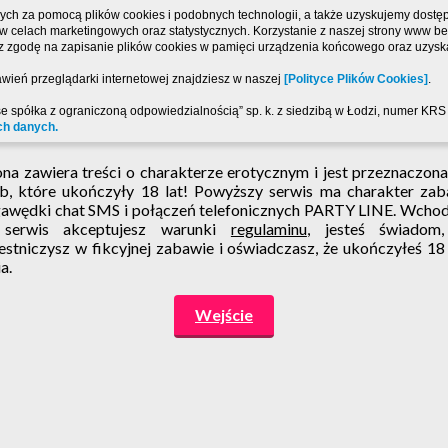
ch za pomocą plików cookies i podobnych technologii, a także uzyskujemy dostęp 
, w celach marketingowych oraz statystycznych. Korzystanie z naszej strony www 
sz zgodę na zapisanie plików cookies w pamięci urządzenia końcowego oraz uzyska
wień przeglądarki internetowej znajdziesz w naszej
[Polityce Plików Cookies]
.
se spółka z ograniczoną odpowiedzialnością” sp. k. z siedzibą w Łodzi, numer K
ch danych.
ona zawiera treści o charakterze erotycznym i jest przeznaczona
b, które ukończyły 18 lat! Powyższy serwis ma charakter za
awędki chat SMS i połączeń telefonicznych PARTY LINE. Wcho
 serwis akceptujesz warunki
regulaminu
, jesteś świadom
estniczysz w fikcyjnej zabawie i oświadczasz, że ukończyłeś 18
a.
Wejście