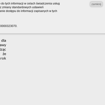
do tych informacji w celach świadczenia usług
zamknij
bez zmiany standardowych ustawień
nie dostępu do informacji zapisanych w tych
RS 0000323070.
 dla
bawy
dząc
, że
 rok