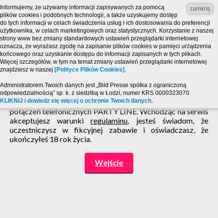
Informujemy, że używamy informacji zapisywanych za pomocą
zamknij
plików cookies i podobnych technologii, a także uzyskujemy dostęp
do tych informacji w celach świadczenia usług i ich dostosowania do preferencji
użytkownika, w celach marketingowych oraz statystycznych. Korzystanie z naszej
strony www bez zmiany standardowych ustawień przeglądarki internetowej
oznacza, że wyrażasz zgodę na zapisanie plików cookies w pamięci urządzenia
końcowego oraz uzyskanie dostępu do informacji zapisanych w tych plikach.
Więcej szczegółów, w tym na temat zmiany ustawień przeglądarki internetowej
znajdziesz w naszej
[Polityce Plików Cookies]
.
Strona zawiera treści o charakterze erotycznym i jest
Administratorem Twoich danych jest „Bild Presse spółka z ograniczoną
przeznaczona dla osób, które ukończyły 18 lat! Powyższy
odpowiedzialnością” sp. k. z siedzibą w Łodzi, numer KRS 0000323070.
KLIKNIJ i dowiedz się więcej o ochronie Twoich danych.
serwis ma charakter zabawy pogawędki chat SMS i
połączeń telefonicznych PARTY LINE. Wchodząc na serwis
akceptujesz warunki
regulaminu
, jesteś świadom, że
uczestniczysz w fikcyjnej zabawie i oświadczasz, że
ukończyłeś 18 rok życia.
Wejście