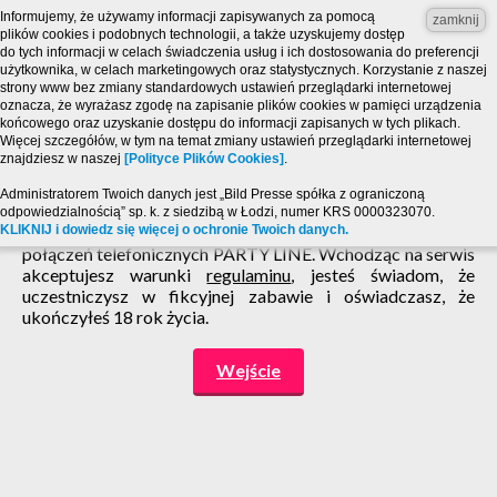
Informujemy, że używamy informacji zapisywanych za pomocą
zamknij
plików cookies i podobnych technologii, a także uzyskujemy dostęp
do tych informacji w celach świadczenia usług i ich dostosowania do preferencji
użytkownika, w celach marketingowych oraz statystycznych. Korzystanie z naszej
strony www bez zmiany standardowych ustawień przeglądarki internetowej
oznacza, że wyrażasz zgodę na zapisanie plików cookies w pamięci urządzenia
końcowego oraz uzyskanie dostępu do informacji zapisanych w tych plikach.
Więcej szczegółów, w tym na temat zmiany ustawień przeglądarki internetowej
znajdziesz w naszej
[Polityce Plików Cookies]
.
Strona zawiera treści o charakterze erotycznym i jest
Administratorem Twoich danych jest „Bild Presse spółka z ograniczoną
przeznaczona dla osób, które ukończyły 18 lat! Powyższy
odpowiedzialnością” sp. k. z siedzibą w Łodzi, numer KRS 0000323070.
KLIKNIJ i dowiedz się więcej o ochronie Twoich danych.
serwis ma charakter zabawy pogawędki chat SMS i
połączeń telefonicznych PARTY LINE. Wchodząc na serwis
akceptujesz warunki
regulaminu
, jesteś świadom, że
uczestniczysz w fikcyjnej zabawie i oświadczasz, że
ukończyłeś 18 rok życia.
Wejście